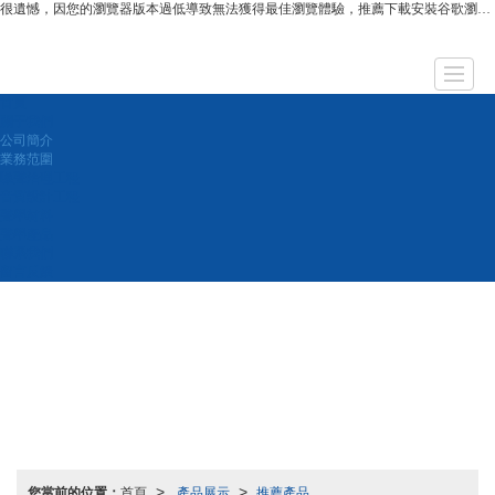
很遺憾，因您的瀏覽器版本過低導致無法獲得最佳瀏覽體驗，推薦下載安裝谷歌瀏覽器！
首頁
首頁
關于我們
噪聲治理工程
音質設計工程
聲學材料
聲學產品
聯系我們
留言反饋
關于我們
公司簡介
業務范圍
噪聲治理工程
音質設計工程
聲學材料
聲學產品
聯系我們
留言反饋
您當前的位置：
首頁
產品展示
推薦產品
>
>