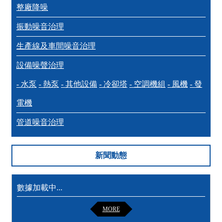
整廠降噪
振動噪音治理
生產線及車間噪音治理
設備噪聲治理
- 水泵
- 熱泵
- 其他設備
- 冷卻塔
- 空調機組
- 風機
- 發
電機
管道噪音治理
新聞動態
數據加載中...
MORE