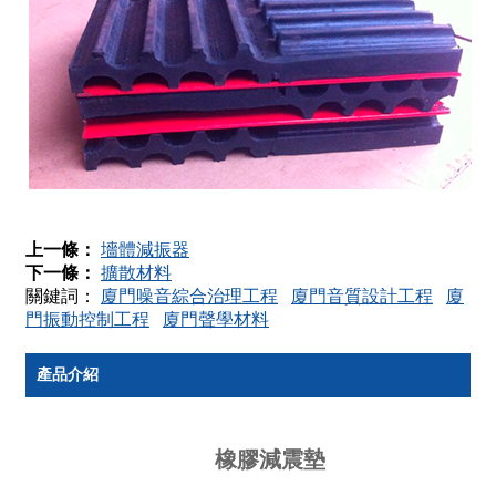
上一條：
墻體減振器
下一條：
擴散材料
關鍵詞：
廈門噪音綜合治理工程
廈門音質設計工程
廈
門振動控制工程
廈門聲學材料
產品介紹
橡膠減震墊