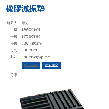
橡膠減振墊
聯系人：
葉先生
手機：
15959221091
手機：
18759971895
座機：
0592-7296279
Q?Q：
570579849
郵箱：
570579849@qq.com
留言咨詢
更多信息
分享：