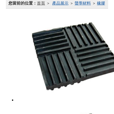
您當前的位置：
首頁
產品展示
聲學材料
橡膠
>
>
>
減振墊