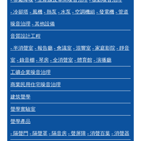
- 冷卻塔
- 風機
- 熱泵
- 水泵
- 空調機組
- 發電機
- 管道
噪音治理
- 其他設備
音質設計工程
- 半消聲室
- 報告廳
- 會議室
- 混響室
- 家庭影院
- 靜音
室
- 錄音棚
- 琴房
- 全消聲室
- 體育館
- 演播廳
工礦企業噪音治理
商業民用住宅噪音治理
建筑聲學
聲學實驗室
聲學產品
- 隔聲門
- 隔聲罩
- 隔音房
- 聲屏障
- 消聲百葉
- 消聲器