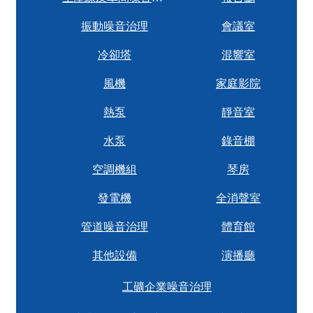
振動噪音治理
會議室
冷卻塔
混響室
風機
家庭影院
熱泵
靜音室
水泵
錄音棚
空調機組
琴房
發電機
全消聲室
管道噪音治理
體育館
其他設備
演播廳
工礦企業噪音治理